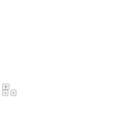
×
‹
›