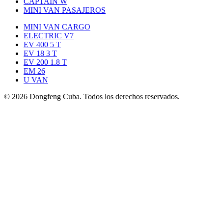
CAPTAIN W
MINI VAN PASAJEROS
MINI VAN CARGO
ELECTRIC V7
EV 400 5 T
EV 18 3 T
EV 200 1.8 T
EM 26
U VAN
©
2026
Dongfeng Cuba. Todos los derechos reservados.